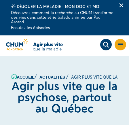
DÉJOUER LA MALADIE : MON DOC ET MOI
Fer
Découvrez comment la recherche au CHUM transforme
la
des vies dans cette série balado animée par Paul
barr
Arcand.
d'al
Écoutez les épisodes
Ouvri
la
navig
du
site
AGIR PLUS VITE QUE LA PS
ACCUEIL
ACTUALITÉS
Agir plus vite que la
psychose, partout
au Québec