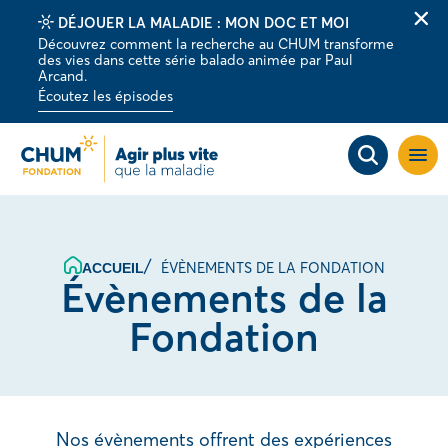
DÉJOUER LA MALADIE : MON DOC ET MOI
Fer
Découvrez comment la recherche au CHUM transforme
la
des vies dans cette série balado animée par Paul
barr
Arcand.
d'al
Écoutez les épisodes
Ouvri
la
navig
du
site
ÉVÈNEMENTS DE LA FONDATION
ACCUEIL
Évènements de la
Fondation
Nos évènements offrent des expériences