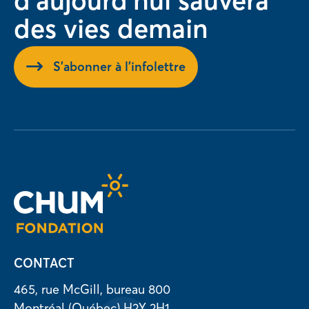
d'aujourd'hui sauvera
des vies demain
S'abonner à l'infolettre
CONTACT
465, rue McGill, bureau 800
Montréal (Québec) H2Y 2H1