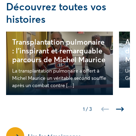
Découvrez toutes vos
histoires
Transplantation pulmonaire
Au-
: l’inspirant et remarquable
dé
parcours de Michel Maurice
Mé
La transplantation pulmonaire a offert à
Une 
Michel Maurice un véritable second souffle
Grand
après un combat contre […]
1
/
3