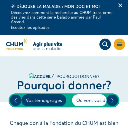
DÉJOUER LA MALADIE : MON DOC ET MOI
Fer
Découvrez comment la recherche au CHUM transforme
la
des vies dans cette série balado animée par Paul
barr
Arcand.
d'al
Écoutez les épisodes
Ouvri
la
navig
du
site
POURQUOI DONNER?
ACCUEIL
Pourquoi donner?
CHUM
Vos témoignages
Où vont vos dons
Chaque don à la Fondation du CHUM est bien