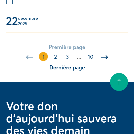
[...]
22
décembre 
2025
Première page
1
2
3
10
...
Dernière page
Votre don
d'aujourd'hui sauvera
des vies demain