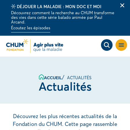
DÉJOUER LA MALADIE : MON DOC ET MOI
Fer
Découvrez comment la recherche au CHUM transforme
la
des vies dans cette série balado animée par Paul
barr
Arcand.
d'al
Écoutez les épisodes
Ouvri
la
navig
du
site
ACTUALITÉS
ACCUEIL
Actualités
Découvrez les plus récentes actualités de la
Fondation du CHUM. Cette page rassemble