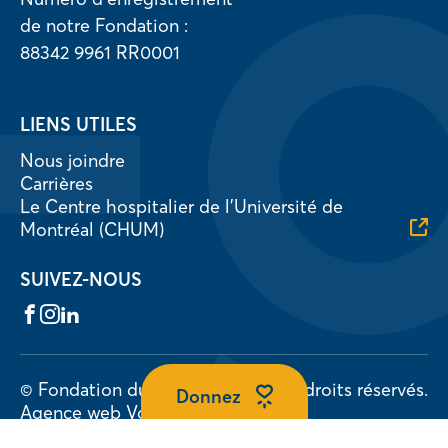
de notre Fondation :
88342 9961 RR0001
LIENS UTILES
Nous joindre
Carrières
Le Centre hospitalier de l’Université de
Montréal (CHUM)
SUIVEZ-NOUS
Facebook
Instagram
LinkedIn
© Fondation du CHUM 2026.
Tous droits réservés.
Donnez
Agence web
Vortex Solution
Politique de confidentialité