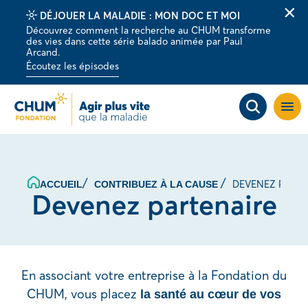
DÉJOUER LA MALADIE : MON DOC ET MOI
Fer
Découvrez comment la recherche au CHUM transforme
la
des vies dans cette série balado animée par Paul
barr
Arcand.
d'al
Écoutez les épisodes
Ouvri
la
navig
du
site
DEVENEZ PARTE
ACCUEIL
CONTRIBUEZ À LA CAUSE
Devenez partenaire
En associant votre entreprise à la Fondation du
CHUM, vous placez
la santé au cœur de vos