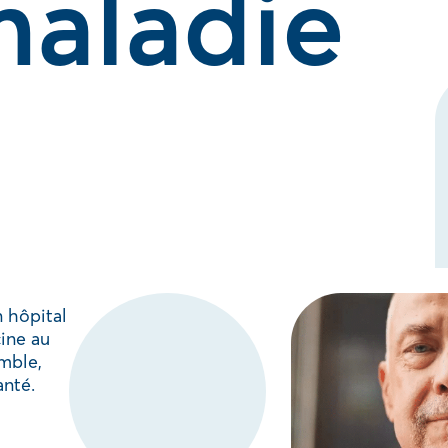
maladie
 hôpital
cine au
emble,
anté.