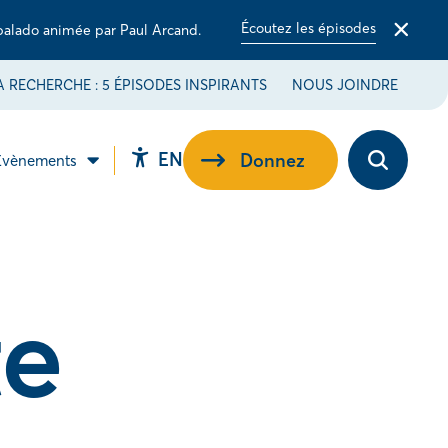
Écoutez les épisodes
balado animée par Paul Arcand.
Fermer
la
barre
 RECHERCHE : 5 ÉPISODES INSPIRANTS
NOUS JOINDRE
d'alerte
Switch
EN
Donnez
Évènements
Ouvrez
ir
Ouvrir
language
la
le
barre
-
sous-
to
d’outils
u
menu
d’accessibilité.
EN.
ribuez
Évènements.
e.
te