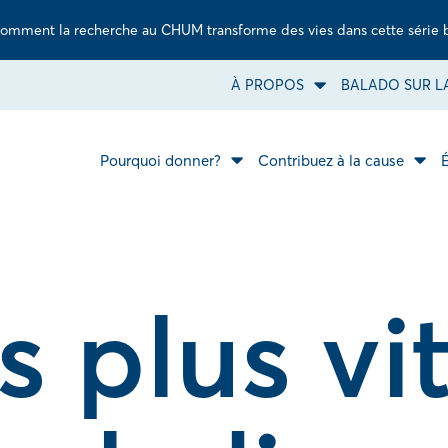
omment la recherche au CHUM transforme des vies dans cette série 
À PROPOS
BALADO SUR LA
Ouvrir
le
sous-
menu
À
Pourquoi donner?
Contribuez à la cause
Ouvrir
propos.
Ouvr
le
le
sous-
sous
menu
men
Pourquoi
Cont
donner?.
à
la
caus
s plus vi