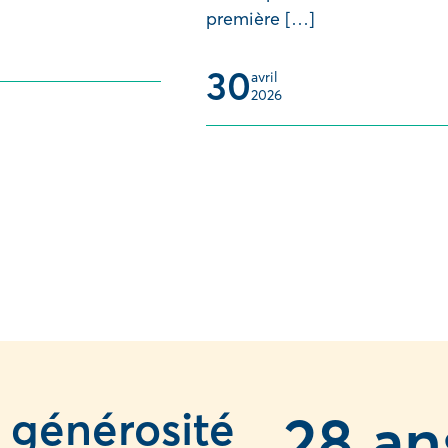
première […]
30
avril 
2026
 générosité
2
8 an