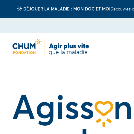
DÉJOUER LA MALADIE : MON DOC ET MOI
Découvrez c
Agiss
n