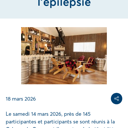
l’épilepsie
Share on
Share on L
Copy share link
18 mars 2026
Partag
Le samedi 14 mars 2026, près de 145
participantes et participants se sont réunis à la