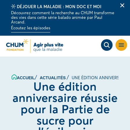
DÉJOUER LA MALADIE : MON DOC ET MOI
Fer
Découvrez comment la recherche au CHUM transforme
la
des vies dans cette série balado animée par Paul
barr
Arcand.
d'al
Écoutez les épisodes
Ouvri
la
navig
du
site
UNE ÉDITION ANNIVERSAIRE 
ACCUEIL
ACTUALITÉS
Une édition
anniversaire réussie
pour la Partie de
sucre pour