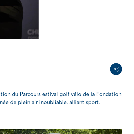
Share on Face
Share on Linke
Copy share link
Partager
tion du Parcours estival golf vélo de la Fondation
 de plein air inoubliable, alliant sport,