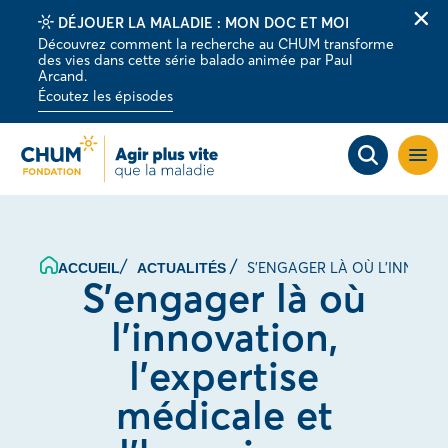
DÉJOUER LA MALADIE : MON DOC ET MOI
Fer
Découvrez comment la recherche au CHUM transforme
la
des vies dans cette série balado animée par Paul
barr
Arcand.
d'al
Écoutez les épisodes
Ouvri
la
navig
du
site
S’ENGAGER LÀ OÙ L’INNOVAT
ACCUEIL
ACTUALITÉS
S’engager là où
l’innovation,
l’expertise
médicale et