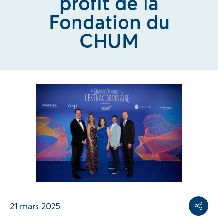
profit de la
Fondation du
CHUM
Share on
Share on L
Copy share link
21 mars 2025
Partag