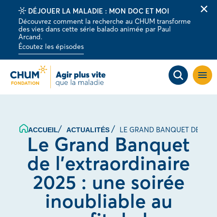
DÉJOUER LA MALADIE : MON DOC ET MOI
Fer
Découvrez comment la recherche au CHUM transforme
la
des vies dans cette série balado animée par Paul
barr
Arcand.
d'al
Écoutez les épisodes
Ouvri
la
navig
du
site
LE GRAND BANQUET DE L’EX
ACCUEIL
ACTUALITÉS
Le Grand Banquet
de l’extraordinaire
2025 : une soirée
inoubliable au