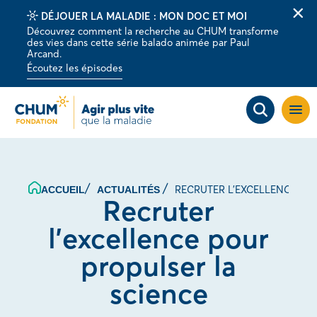
DÉJOUER LA MALADIE : MON DOC ET MOI
Fer
Découvrez comment la recherche au CHUM transforme
la
des vies dans cette série balado animée par Paul
barr
Arcand.
d'al
Écoutez les épisodes
Ouvri
la
navig
du
site
RECRUTER L’EXCELLENCE PO
ACCUEIL
ACTUALITÉS
Recruter
l’excellence pour
propulser la
science