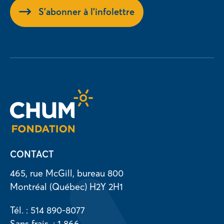
S'abonner à l'infolettre
CONTACT
465, rue McGill, bureau 800
Montréal (Québec) H2Y 2H1
Tél. : 514 890-8077
Sans frais. : 1 866