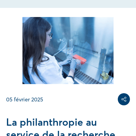
Share on
Share on L
Copy share link
05 février 2025
Partag
La philanthropie au
service de la recherche