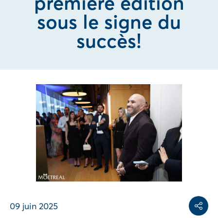
première édition
sous le signe du
succès!
Share on
Share on L
Copy share link
09 juin 2025
Partag