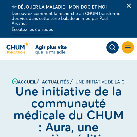
DÉJOUER LA MALADIE : MON DOC ET MOI
Fer
Découvrez comment la recherche au CHUM transforme
la
des vies dans cette série balado animée par Paul
barr
Arcand.
d'al
Écoutez les épisodes
Ouvri
la
navig
du
site
UNE INITIATIVE DE LA COMM
ACCUEIL
ACTUALITÉS
Une initiative de la
communauté
médicale du CHUM
: Aura, une