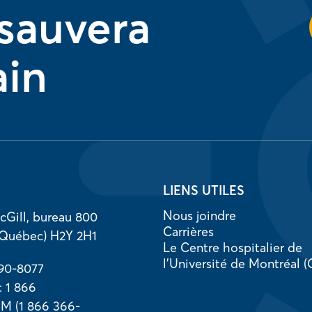
 sauvera
ain
T
LIENS UTILES
Nous joindre
cGill, bureau 800
Carrières
(Québec) H2Y 2H1
Le Centre hospitalier de
l’Université de Montréal
890-8077
 : 1 866
 (1 866 366-