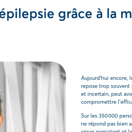
l’épilepsie grâce à la
Aujourd’hui encore, l
repose trop souvent s
et incertain, peut avo
compromettre l’effic
Sur les 350 000 perso
ne répond pas bien a
crises persistent et l