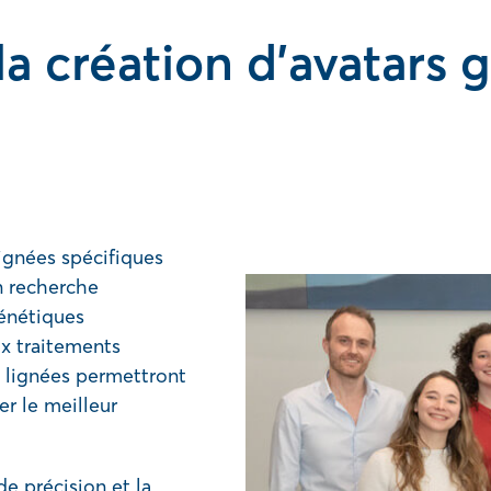
la création d’avatars 
ignées spécifiques
n recherche
énétiques
ux traitements
s lignées permettront
er le meilleur
e précision et la