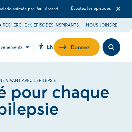
Écoutez les épisodes
balado animée par Paul Arcand.
Fermer
la
barre
 RECHERCHE : 5 ÉPISODES INSPIRANTS
NOUS JOINDRE
d'alerte
Switch
EN
Donnez
Évènements
Ouvrez
ir
Ouvrir
language
la
le
barre
-
sous-
to
d’outils
u
menu
d’accessibilité.
EN.
ribuez
Évènements.
 VIVANT AVEC L’ÉPILEPSIE
e.
sé pour chaque
pilepsie