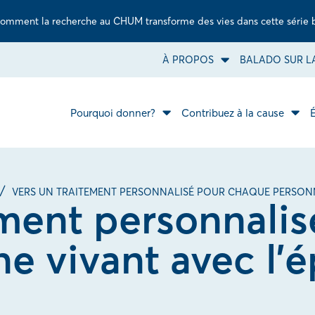
omment la recherche au CHUM transforme des vies dans cette série 
À PROPOS
BALADO SUR LA
Ouvrir
le
sous-
menu
À
Pourquoi donner?
Contribuez à la cause
Ouvrir
propos.
Ouvr
le
le
sous-
sous
menu
men
Pourquoi
Cont
donner?.
à
la
VERS UN TRAITEMENT PERSONNALISÉ POUR CHAQUE PERSONNE
caus
ement personnali
e vivant avec l’é