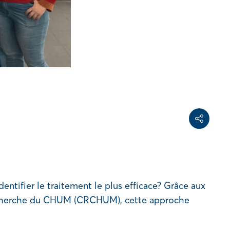
Share on Face
Share on Linke
Copy share link
Partager
dentifier le traitement le plus efficace? Grâce aux
 recherche du CHUM (CRCHUM), cette approche