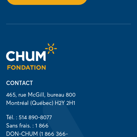
m
b
l
a
y
(
o
p
e
n
s
i
n
n
e
w
t
CONTACT
a
b
465, rue McGill, bureau 800
)
.
Montréal (Québec) H2Y 2H1
Tél. : 514 890-8077
Sans frais. : 1 866
DON-CHUM (1 866 366-