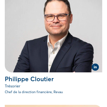
Visit
Linked
page
Philippe Cloutier
of
Philipp
Trésorier
Cloutie
(opens
Chef de la direction financière, Revau
in
new
tab).