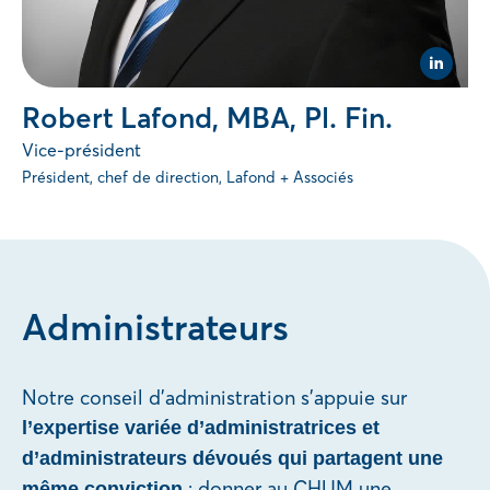
Visit
Linked
page
Robert Lafond, MBA, Pl. Fin.
of
Robert
Vice-président
Lafond
MBA,
Président, chef de direction, Lafond + Associés
Pl.
Fin.
(opens
in
new
tab).
Administrateurs
Notre conseil d’administration s’appuie sur
l’expertise variée d’administratrices et
d’administrateurs dévoués qui partagent une
: donner au CHUM une
même conviction