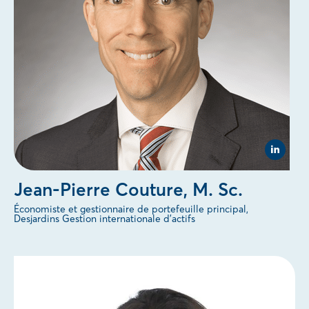
f
A
n
i
t
a
A
n
g
(
o
p
e
n
V
s
i
i
s
n
Jean-Pierre Couture, M. Sc.
i
n
t
e
Économiste et gestionnaire de portefeuille principal,
L
w
Desjardins Gestion internationale d'actifs
i
t
n
a
k
b
e
)
d
.
I
n
p
a