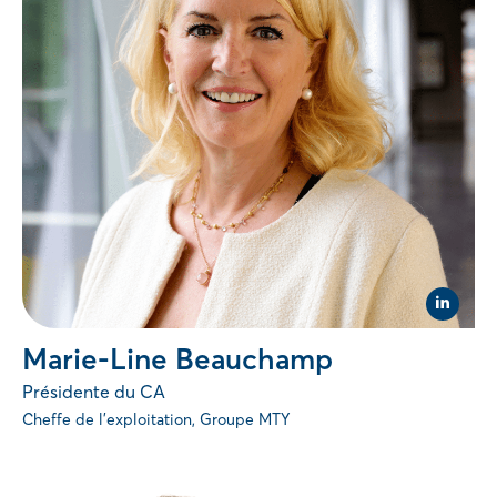
Visit
Linked
page
Marie-Line Beauchamp
of
Marie-
Présidente du CA
Line
Beauc
Cheffe de l'exploitation, Groupe MTY
(opens
in
new
tab).