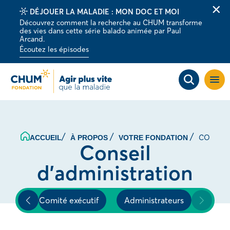
DÉJOUER LA MALADIE : MON DOC ET MOI
Fer
Découvrez comment la recherche au CHUM transforme
la
des vies dans cette série balado animée par Paul
barr
Arcand.
d'al
Écoutez les épisodes
Ouvri
la
navig
du
site
CONSEIL
ACCUEIL
À PROPOS
VOTRE FONDATION
Conseil
d’administration
Comité exécutif
Administrateurs