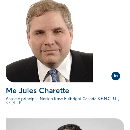
Visit
Linked
page
Me Jules Charette
of
Me
Associé principal, Norton Rose Fulbright Canada S.E.N.C.R.L.,
Jules
s.r.l./LLP
Charet
(opens
in
new
tab).