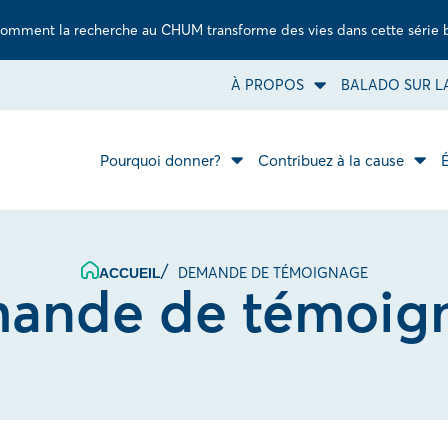
omment la recherche au CHUM transforme des vies dans cette série 
À PROPOS
BALADO SUR LA
Ouvrir
le
sous-
menu
À
Pourquoi donner?
Contribuez à la cause
Ouvrir
propos.
Ouvr
le
le
sous-
sous
menu
men
Pourquoi
Cont
donner?.
à
la
DEMANDE DE TÉMOIGNAGE
ACCUEIL
caus
ande de témoig