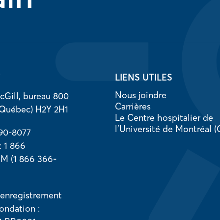
T
LIENS UTILES
Nous joindre
cGill, bureau 800
Carrières
(Québec) H2Y 2H1
Le Centre hospitalier de
l’Université de Montréal
890-8077
 : 1 866
 (1 866 366-
’enregistrement
ondation :