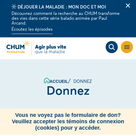
DÉJOUER LA MALADIE : MON DOC ET MOI
Fer
Découvrez comment la recherche au CHUM transforme
la
des vies dans cette série balado animée par Paul
barr
Arcand.
d'al
Écoutez les épisodes
Ouvri
la
navig
du
site
DONNEZ
ACCUEIL
Donnez
Vous ne voyez pas le formulaire de don?
Veuillez accepter les témoins de connexion
(cookies) pour y accéder.