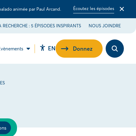
Écoutez les épisodes
balado animée par Paul Arcand.
Fermer
la
barre
 RECHERCHE : 5 ÉPISODES INSPIRANTS
NOUS JOINDRE
d'alerte
Switch
EN
Donnez
Évènements
Ouvrez
ir
Ouvrir
language
la
le
barre
-
sous-
to
d’outils
u
menu
d’accessibilité.
EN.
ribuez
Évènements.
SES
e.
s
ons