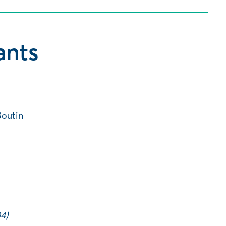
ants
Boutin
4)