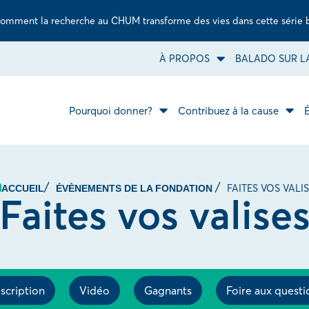
omment la recherche au CHUM transforme des vies dans cette série 
À PROPOS
BALADO SUR LA
Ouvrir
le
sous-
menu
À
Pourquoi donner?
Contribuez à la cause
Ouvrir
propos.
Ouvr
le
le
sous-
sous
menu
men
Pourquoi
Cont
donner?.
à
la
FAITES VOS VALI
ACCUEIL
ÉVÈNEMENTS DE LA FONDATION
caus
Faites vos valise
scription
Vidéo
Gagnants
Foire aux questi