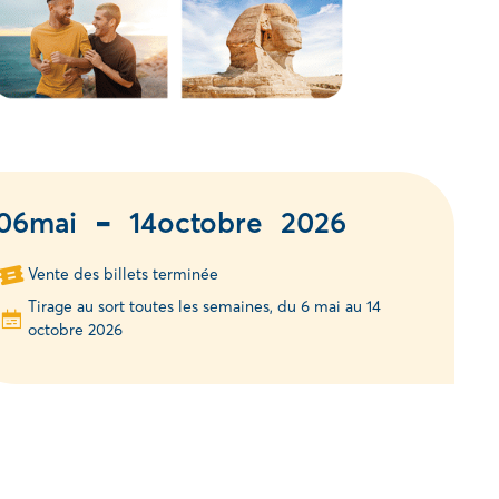
-
06
mai
14
octobre
2026
Vente des billets terminée
Tirage au sort toutes les semaines, du 6 mai au 14
octobre 2026