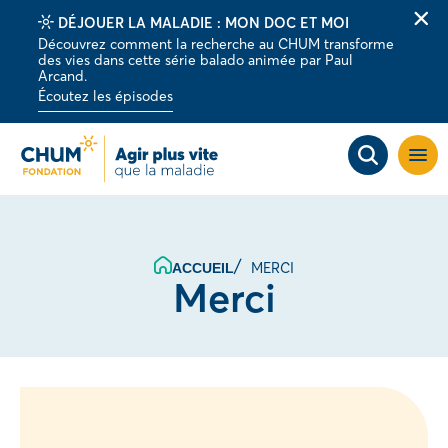
DÉJOUER LA MALADIE : MON DOC ET MOI
Fer
Découvrez comment la recherche au CHUM transforme
la
des vies dans cette série balado animée par Paul
barr
Arcand.
d'al
Écoutez les épisodes
Ouvri
la
navig
du
site
MERCI
ACCUEIL
Merci