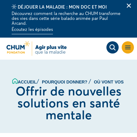
DÉJOUER LA MALADIE : MON DOC ET MOI
Fer
Découvrez comment la recherche au CHUM transforme
la
des vies dans cette série balado animée par Paul
barr
Arcand.
d'al
Écoutez les épisodes
Ouvri
la
navig
du
site
ACCUEIL
POURQUOI DONNER?
OÙ VONT VOS DON
Offrir de nouvelles
solutions en santé
mentale