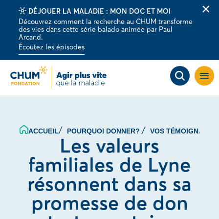
DÉJOUER LA MALADIE : MON DOC ET MOI
Fer
Découvrez comment la recherche au CHUM transforme
la
des vies dans cette série balado animée par Paul
barr
Arcand.
d'al
Écoutez les épisodes
Ouvri
la
navig
du
site
ACCUEIL
POURQUOI DONNER?
VOS TÉMOIGNAGE
Les valeurs
familiales de Lyne
résonnent dans sa
promesse de don