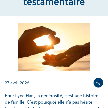
testamentaire
Share on
Share on L
Copy share link
27 avril 2026
Partag
Pour Lyne Hart, la générosité, c’est une histoire
de famille. C’est pourquoi elle n’a pas hésité