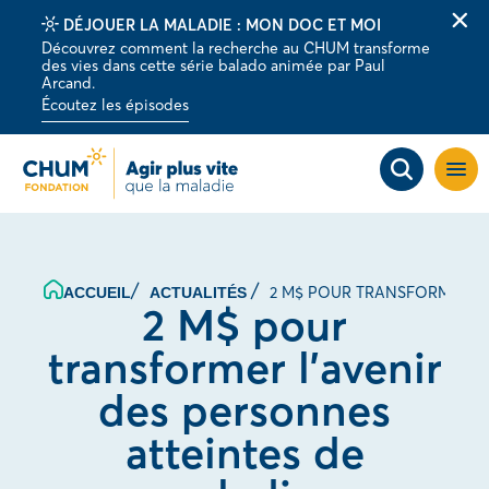
DÉJOUER LA MALADIE : MON DOC ET MOI
Fer
Découvrez comment la recherche au CHUM transforme
la
des vies dans cette série balado animée par Paul
barr
Arcand.
d'al
Écoutez les épisodes
Ouvri
la
navig
du
site
2 M$ POUR TRANSFORMER L’
ACCUEIL
ACTUALITÉS
2 M$ pour
transformer l’avenir
des personnes
atteintes de