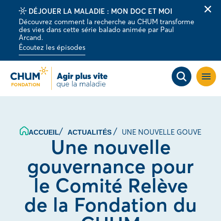
DÉJOUER LA MALADIE : MON DOC ET MOI
Fer
Découvrez comment la recherche au CHUM transforme
la
des vies dans cette série balado animée par Paul
barr
Arcand.
d'al
Écoutez les épisodes
Ouvri
la
navig
du
site
UNE NOUVELLE GOUVERNANC
ACCUEIL
ACTUALITÉS
Une nouvelle
gouvernance pour
le Comité Relève
de la Fondation du