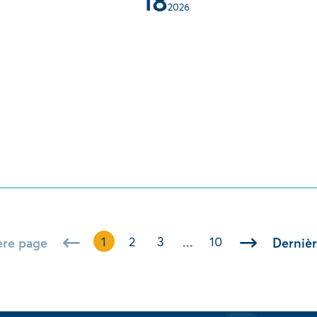
18
2026
1
2
3
10
ère page
Derniè
...