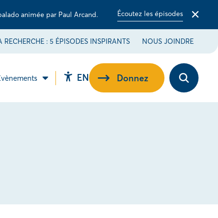
Écoutez les épisodes
balado animée par Paul Arcand.
Fermer
la
barre
 RECHERCHE : 5 ÉPISODES INSPIRANTS
NOUS JOINDRE
d'alerte
Switch
EN
Donnez
Évènements
Ouvrez
ir
Ouvrir
language
la
le
barre
-
sous-
to
d’outils
u
menu
d’accessibilité.
EN.
ribuez
Évènements.
e.