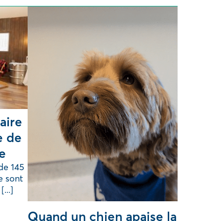
aire
e de
ie
de 145
e sont
...]
Quand un chien apaise la