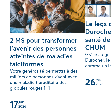
Le legs 
Durocher
santé de
2 M$ pour transformer
CHUM
l’avenir des personnes
Grâce au ges
atteintes de maladies
Durocher, l
falciformes
comme un lea
Votre générosité permettra à des
milliers de personnes vivant avec
26
mai 
une maladie héréditaire des
2026
globules rouges [...]
17
juin 
2026