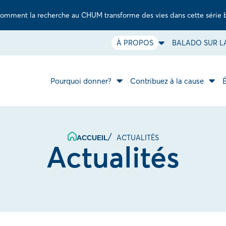
omment la recherche au CHUM transforme des vies dans cette série 
À PROPOS
BALADO SUR LA
Ouvrir
le
sous-
menu
À
Pourquoi donner?
Contribuez à la cause
Ouvrir
propos.
Ouvr
le
le
sous-
sous
menu
men
Pourquoi
Cont
donner?.
à
la
ACTUALITÉS
ACCUEIL
caus
Actualités