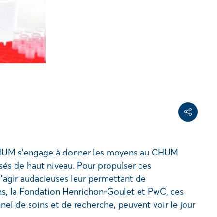
Share on Face
Share on Linke
Copy share link
Partager
u CHUM s’engage à donner les moyens au CHUM
sés de haut niveau. Pour propulser ces
d’agir audacieuses leur permettant de
ns, la Fondation Henrichon-Goulet et PwC, ces
el de soins et de recherche, peuvent voir le jour