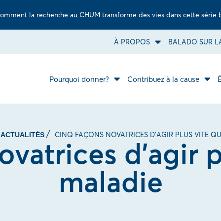
omment la recherche au CHUM transforme des vies dans cette série 
À PROPOS
BALADO SUR LA
Ouvrir
le
sous-
menu
À
Pourquoi donner?
Contribuez à la cause
Ouvrir
propos.
Ouvr
le
le
sous-
sous
menu
men
Pourquoi
Cont
donner?.
à
la
CINQ FAÇONS NOVATRICES D’AGIR PLUS VITE Q
ACTUALITÉS
caus
vatrices d’agir p
maladie