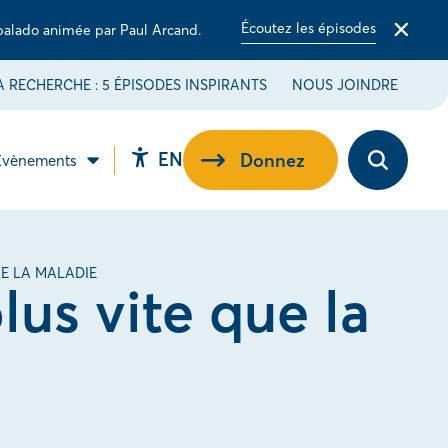
Écoutez les épisodes
balado animée par Paul Arcand.
Fermer
la
barre
 RECHERCHE : 5 ÉPISODES INSPIRANTS
NOUS JOINDRE
d'alerte
Switch
EN
Donnez
Évènements
Ouvrez
ir
Ouvrir
language
la
le
barre
-
sous-
to
d’outils
u
menu
d’accessibilité.
EN.
ribuez
Évènements.
UE LA MALADIE
e.
lus vite que la