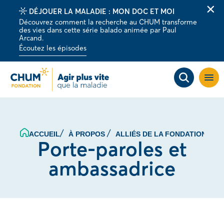
DÉJOUER LA MALADIE : MON DOC ET MOI
Fer
Découvrez comment la recherche au CHUM transforme
la
des vies dans cette série balado animée par Paul
barr
Arcand.
d'al
Écoutez les épisodes
Ouvri
la
navig
du
site
P
ACCUEIL
À PROPOS
ALLIÉS DE LA FONDATION
Porte-paroles et
ambassadrice